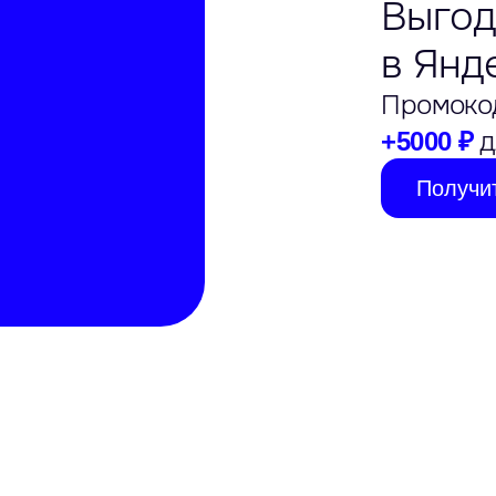
Выгод
в Янд
Промоко
д
+5000 ₽
Получи