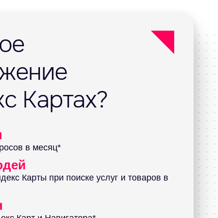
кое
ижение
кс Картах?
н
росов в месяц*
юдей
декс Карты при поиске услуг и товаров в
н
екс Карт и Навигатора*