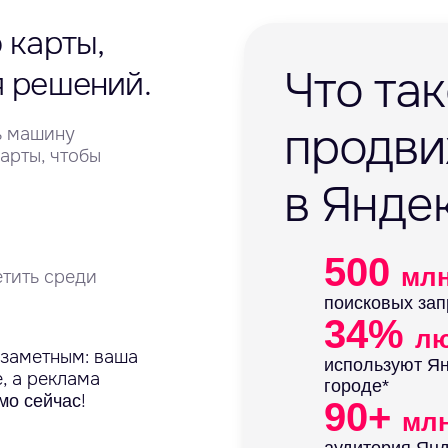
 карты,
Что та
я решений.
продв
ть машину
Карты, чтобы
в Янде
500
мл
етить среди
поисковых зап
34%
л
 заметным: ваша
используют Ян
, а реклама
городе*
!
мо сейчас
90+
мл
аудитория Янд