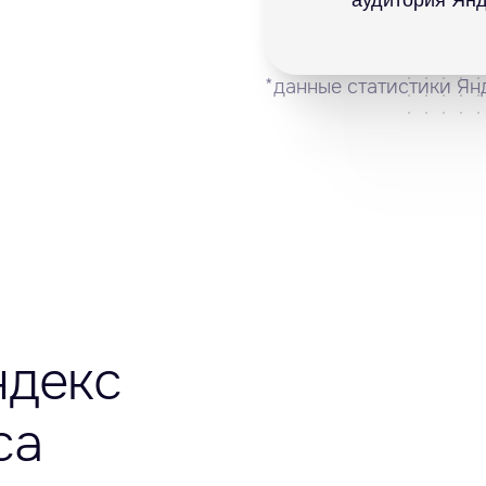
*данные статистики Ян
ндекс
са