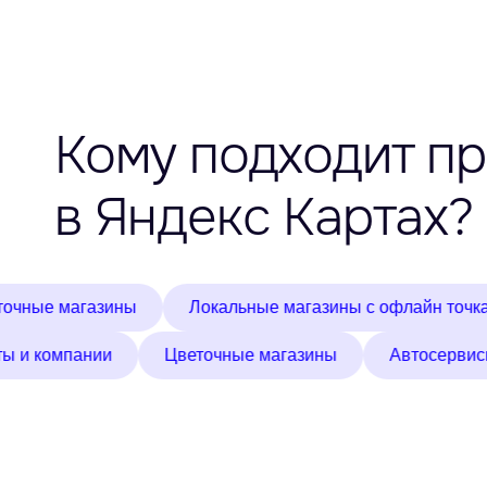
Кому подходит п
в Яндекс Картах?
агазины
Локальные магазины с офлайн точками
е кабинеты и компании
Цветочные магазины
Ав