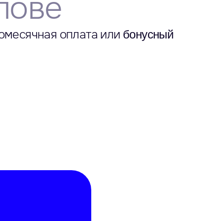
лове
омесячная оплата или
бонусный