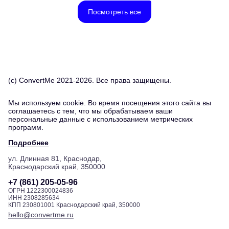
Яндекс Бизнес Апатиты
Яндекс Бизнес Апрелевка
Посмотреть все
Яндекс Бизнес Арзамас
Яндекс Бизнес Армавир
Яндекс Бизнес Арсеньев
Яндекс Бизнес Артем
Яндекс Бизнес Архангельск
Яндекс Бизнес Асбест
(c) ConvertMe 2021-2026. Все права защищены.
Яндекс Бизнес Астрахань
Яндекс Бизнес Ахтубинск
Мы используем cookie. Во время посещения этого сайта вы
Яндекс Бизнес Ачинск
соглашаетесь с тем, что мы обрабатываем ваши
Яндекс Бизнес Аша
персональные данные с использованием метрических
программ.
Яндекс Бизнес Балаково
Яндекс Бизнес Балашиха
Подробнее
Яндекс Бизнес Балашов
ул. Длинная 81, Краснодар,
Яндекс Бизнес Барабинск
Краснодарский край, 350000
Яндекс Бизнес Барнаул
Яндекс Бизнес Батайск
+7 (861) 205-05-96
ОГРН 1222300024836
Яндекс Бизнес Белая Калитва
ИНН 2308285634
Яндекс Бизнес Белгород
КПП 230801001 Краснодарский край, 350000
Яндекс Бизнес Белебей
hello@convertme.ru
Яндекс Бизнес Белово