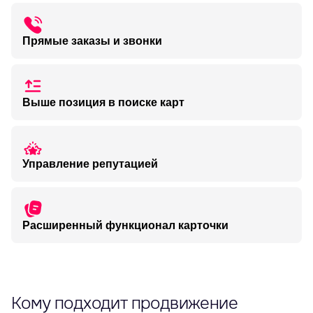
Ваша компания выделяется цветом на карте, что
увеличивает число просмотров и переходов в ваш
профиль
Прямые заказы и звонки
Клиенты могут позвонить вам или проложить маршрут в
один клик, не покидая карты
Выше позиция в поиске карт
Когда пользователи ищут ваши услуги, ваш профиль
видят одними из первых. Больше видимости – больше
звонков и заказов
Управление репутацией
Собирайте и отвечайте на отзывы, повышая доверие
Расширенный функционал карточки
Покажите свои лучшие блюда/интерьер или витрину
товаров прямо в карточке + акции и спецпредложения
для ваших покупателей
Кому подходит продвижение