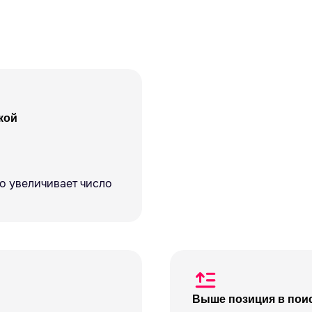
кой
то увеличивает число
Выше позиция в поис