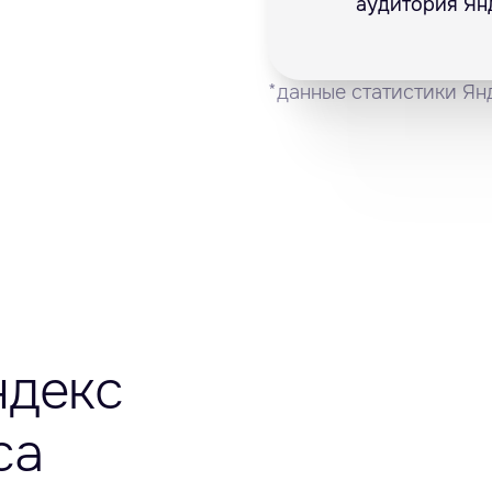
аудитория Ян
*данные статистики Ян
ндекс
са