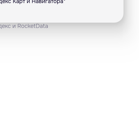
декс Карт и Навигатора*
декс и RocketData