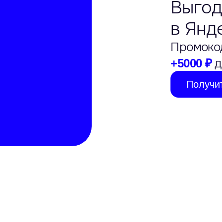
Выгод
в Янд
Промоко
д
+5000 ₽
Получи