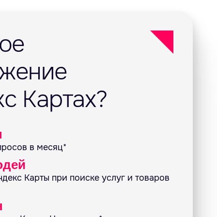
кое
ижение
кс Картах?
н
просов в месяц*
юдей
декс Карты при поиске услуг и товаров
н