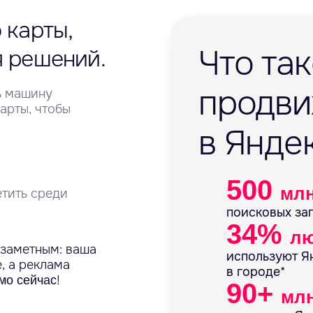
 карты,
Что та
я решений.
продв
ть машину
Карты, чтобы
в Янде
500
мл
етить среди
поисковых за
34%
л
 заметным: ваша
используют Ян
, а реклама
в городе*
!
мо сейчас
90+
мл