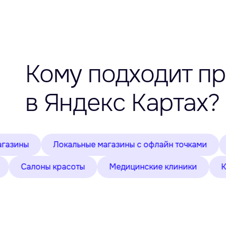
Кому подходит п
в Яндекс Картах?
Локальные магазины с офлайн точками
Аптек
стораны
Салоны красоты
Медицинские клиник