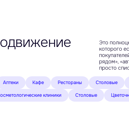
родвижение
Это полноц
которого ес
покупателей
рядом», «ав
просто спис
и
Кафе
Рестораны
Столовые
Салоны
и
Косметологические клиники
Столовые