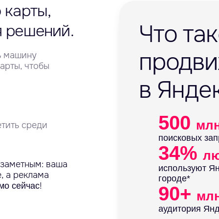
 карты,
Что та
я решений.
продв
ть машину
Карты, чтобы
в Янде
500
мл
етить среди
поисковых зап
34%
л
 заметным: ваша
используют Ян
, а реклама
городе*
!
мо сейчас
90+
мл
аудитория Янд