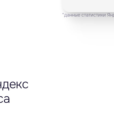
*данные статистики Ян
ндекс
са