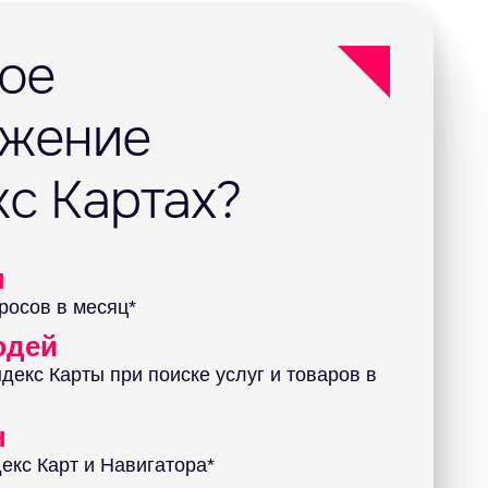
кое
ижение
кс Картах?
н
росов в месяц*
юдей
декс Карты при поиске услуг и товаров в
н
екс Карт и Навигатора*