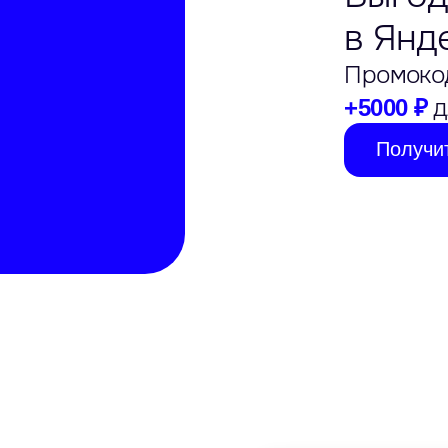
в Янд
Промоко
д
+5000 ₽
Получи