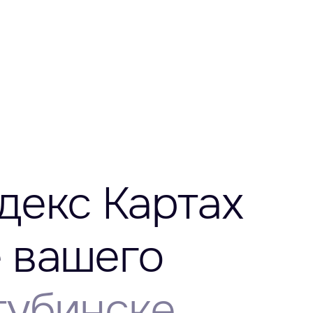
декс Картах
е вашего
тубинске