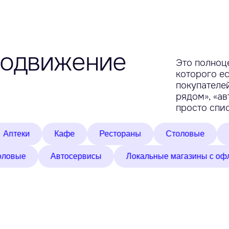
родвижение
Это полноц
которого ес
покупателей
рядом», «ав
просто спис
Кафе
Рестораны
Столовые
Салоны 
Столовые
Автосервисы
Локальные магаз