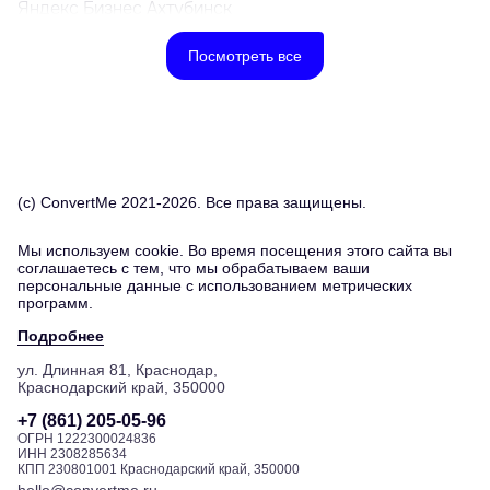
Яндекс Бизнес Ахтубинск
Яндекс Бизнес Ачинск
Яндекс Бизнес Аша
Посмотреть все
Яндекс Бизнес Балаково
Яндекс Бизнес Балашиха
Яндекс Бизнес Балашов
Яндекс Бизнес Барабинск
Яндекс Бизнес Барнаул
Яндекс Бизнес Батайск
(c) ConvertMe 2021-2026. Все права защищены.
Яндекс Бизнес Белая Калитва
Яндекс Бизнес Белгород
Мы используем cookie. Во время посещения этого сайта вы
Яндекс Бизнес Белебей
соглашаетесь с тем, что мы обрабатываем ваши
Яндекс Бизнес Белово
персональные данные с использованием метрических
программ.
Яндекс Бизнес Белогорск
Яндекс Бизнес Белоозерский
Подробнее
Яндекс Бизнес Белорецк
ул. Длинная 81, Краснодар,
Яндекс Бизнес Белореченск
Краснодарский край, 350000
Яндекс Бизнес Белоярский
Яндекс Бизнес Бердск
+7 (861) 205-05-96
ОГРН 1222300024836
Яндекс Бизнес Березники
ИНН 2308285634
Яндекс Бизнес Бийск
КПП 230801001 Краснодарский край, 350000
hello@convertme.ru