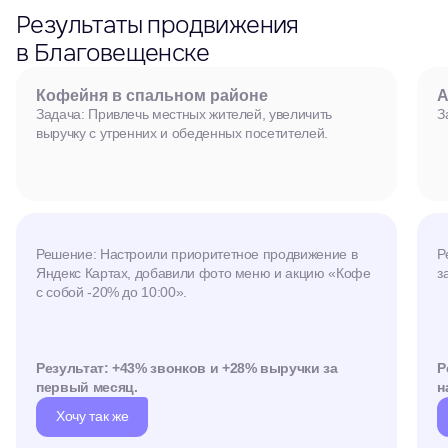
Результаты продвижения
в Благовещенске
Кофейня в спальном районе
А
Задача: Привлечь местных жителей, увеличить
З
выручку с утренних и обеденных посетителей.
Решение: Настроили приоритетное продвижение в
Р
Яндекс Картах, добавили фото меню и акцию «Кофе
з
с собой -20% до 10:00».
Результат: +43% звонков и +28% выручки за
Р
первый месяц.
н
Хочу так же