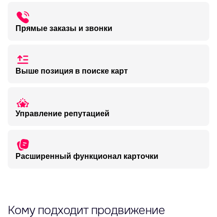
Ваша компания выделяется цветом на карте, что
увеличивает число просмотров и переходов в ваш
профиль
Прямые заказы и звонки
Клиенты могут позвонить вам или проложить маршрут в
один клик, не покидая карты
Выше позиция в поиске карт
Когда пользователи ищут ваши услуги, ваш профиль
видят одними из первых. Больше видимости – больше
звонков и заказов
Управление репутацией
Собирайте и отвечайте на отзывы, повышая доверие
Расширенный функционал карточки
Покажите свои лучшие блюда/интерьер или витрину
товаров прямо в карточке + акции и спецпредложения
для ваших покупателей
Кому подходит продвижение